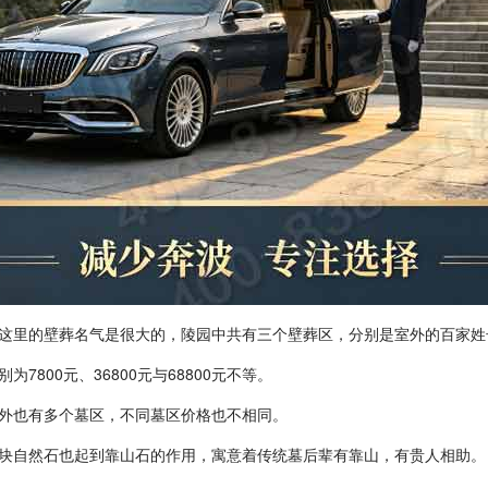
这里的壁葬名气是很大的，陵园中共有三个壁葬区，分别是室外的百家姓
别为
7800
元、
36800
元与
68800
元不等。
外也有多个墓区，不同墓区价格也不相同。
块自然石也起到靠山石的作用，寓意着传统墓后辈有靠山，有贵人相助。