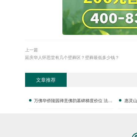
上一篇
延庆华人怀思堂有几个壁葬区？壁葬最低多少钱？
文章推荐
万佛华侨陵园禅意佛韵墓碑梯度价位 法会
惠灵
配套随单赠送详解