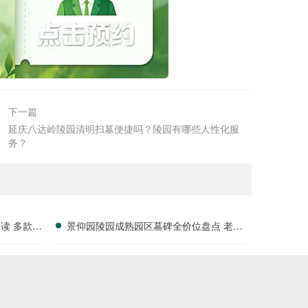
下一篇
延庆八达岭陵园清明扫墓便捷吗？陵园有哪些人性化服
务？
读 多款特
景仰园陵园成熟园区墓碑全价位盘点 老客
户续费叠加福利详解