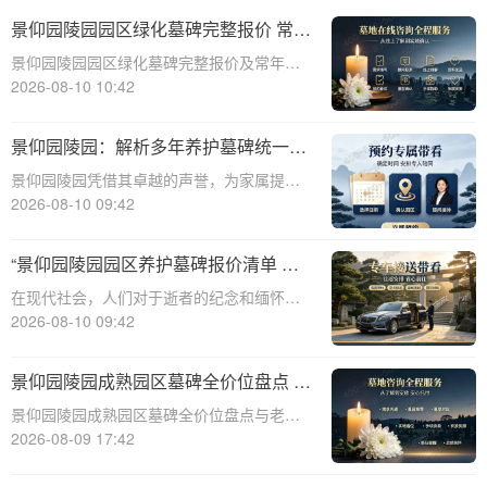
景仰园陵园园区绿化墓碑完整报价 常年
养护不收取额外费用详解
景仰园陵园园区绿化墓碑完整报价及常年养
护政策详解☎ 景仰园陵园电话:400-838-
2026-08-10 10:42
5063一、引言景仰园陵园作为一家专业的陵
园服务机构，始终致力于为家属提供高品质
景仰园陵园：解析多年养护墓碑统一售
的安葬环境和完善的售后服务。在众
价与老带新共享优惠活动
景仰园陵园凭借其卓越的声誉，为家属提供
透明且便利的墓碑购买体验。本文将深入解
2026-08-10 09:42
析景仰园陵园多年养护墓碑的统一售价政
策，以及老带新双方共享优惠活动的具体细
“景仰园陵园园区养护墓碑报价清单 常
节，助您全面了解并选择景仰园陵园的优质
态化保洁无需额外付费 透明价格与服务
在现代社会，人们对于逝者的纪念和缅怀有
墓碑产品。☎
详解”
着越来越高的要求。景仰园陵园作为一家专
2026-08-10 09:42
业的陵园服务机构，一直致力于提供高品质
的园区养护和墓碑维护服务。本文将详细介
景仰园陵园成熟园区墓碑全价位盘点 老
绍景仰园陵园园区养护墓碑的报价清单，重
客户续费叠加福利详解
景仰园陵园成熟园区墓碑全价位盘点与老客
点说明常态
户续费叠加福利详解☎ 景仰园陵园电话:400-
2026-08-09 17:42
838-5063在人生的旅途中，每个人都会面临
生老病死的自然规律。当亲人离去，我们如