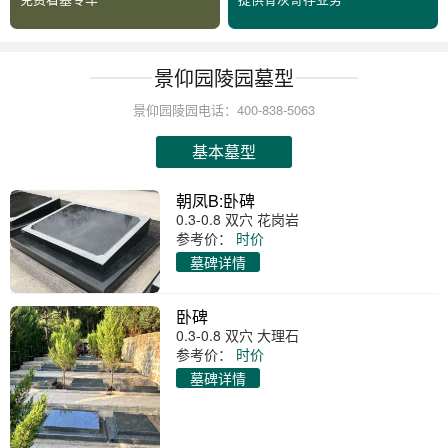
景仰园陵园墓型
景仰园陵园电话：400-838-5063
基本墓型
朝凤B:卧碑
0.3-0.8 双穴 花岗岩
参考价：
时价
墓碑详情
卧碑
0.3-0.8 双穴 大理石
参考价：
时价
墓碑详情