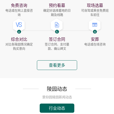
免费咨询
预约看墓
现场选墓
电话或在网上直接咨
确定好选择墓地的日
可自驾或乘坐免费班
询
期及线路
车前往
4
5
6
综合对比
签订合同
安葬
对比各陵园情况确定
签订合同、支付墓
电话或在线咨询
购买意向
款、确认碑文
查看更多
陵园动态
景仰园陵园新闻动态
行业动态