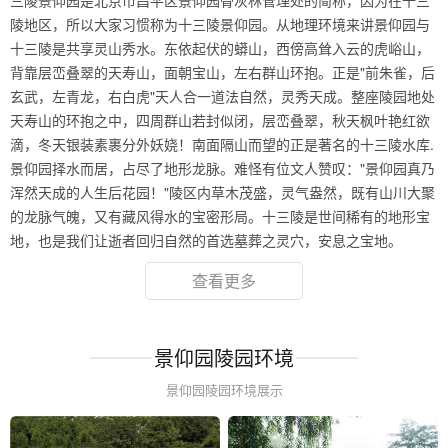
三陵景仰园是北京市昌平区景仰园骨灰林管理处的简称，因为在十三
陵地区，所以大家习惯称为十三陵景仰园。从地理环境来讲景仰园与
十三陵是共享灵山秀水。东依起伏的蟒山，西傍高耸入云的虎峪山，
背靠层峦叠翠的天寿山，面朝宝山，左右群山环抱。正是"前朱雀，后
玄武，左青龙，右白虎"天人合一道法自然，灵秀天成。整座陵园地处
天寿山的环抱之中，四周群山若封似闭，层峦叠翠，秋天枫叶艳红欲
滴，冬天银装素裹分外妖娆！南面隔山而望的正是著名的十三陵水库.
景仰园择水而居，占尽了地形龙脉。难怪有位文人赞叹："景仰园真乃
浑然天成的人生后花园！"陵区内草木茂盛，灵气盎然，既有山川大聚
的龙脉气魄，又有藏风得水的宝密形局。十三陵是世间稀有的地形宝
地，也是我们让逝者回归自然的首选墓葬之灵穴，安息之宝地。
查看更多
景仰园陵园环境
景仰园陵园环境展示