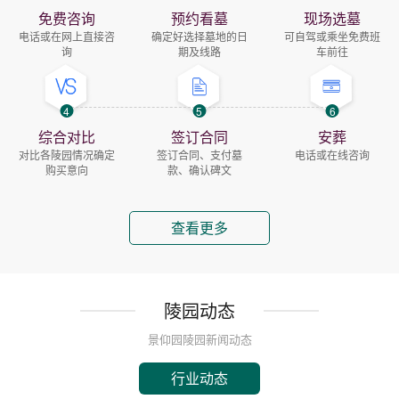
免费咨询
预约看墓
现场选墓
电话或在网上直接咨
确定好选择墓地的日
可自驾或乘坐免费班
询
期及线路
车前往
4
5
6
综合对比
签订合同
安葬
对比各陵园情况确定
签订合同、支付墓
电话或在线咨询
购买意向
款、确认碑文
查看更多
陵园动态
景仰园陵园新闻动态
行业动态