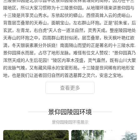
三陵景仰园是北京市昌平区景仰园骨灰林管理处的简称，因为在十三
陵地区，所以大家习惯称为十三陵景仰园。从地理环境来讲景仰园与
十三陵是共享灵山秀水。东依起伏的蟒山，西傍高耸入云的虎峪山，
背靠层峦叠翠的天寿山，面朝宝山，左右群山环抱。正是"前朱雀，后
玄武，左青龙，右白虎"天人合一道法自然，灵秀天成。整座陵园地处
天寿山的环抱之中，四周群山若封似闭，层峦叠翠，秋天枫叶艳红欲
滴，冬天银装素裹分外妖娆！南面隔山而望的正是著名的十三陵水库.
景仰园择水而居，占尽了地形龙脉。难怪有位文人赞叹："景仰园真乃
浑然天成的人生后花园！"陵区内草木茂盛，灵气盎然，既有山川大聚
的龙脉气魄，又有藏风得水的宝密形局。十三陵是世间稀有的地形宝
地，也是我们让逝者回归自然的首选墓葬之灵穴，安息之宝地。
查看更多
景仰园陵园环境
景仰园陵园环境展示