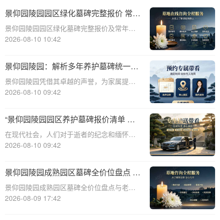
景仰园陵园园区绿化墓碑完整报价 常年
养护不收取额外费用详解
景仰园陵园园区绿化墓碑完整报价及常年养
护政策详解☎ 景仰园陵园电话:400-838-
2026-08-10 10:42
5063一、引言景仰园陵园作为一家专业的陵
园服务机构，始终致力于为家属提供高品质
景仰园陵园：解析多年养护墓碑统一售
的安葬环境和完善的售后服务。在众
价与老带新共享优惠活动
景仰园陵园凭借其卓越的声誉，为家属提供
透明且便利的墓碑购买体验。本文将深入解
2026-08-10 09:42
析景仰园陵园多年养护墓碑的统一售价政
策，以及老带新双方共享优惠活动的具体细
“景仰园陵园园区养护墓碑报价清单 常
节，助您全面了解并选择景仰园陵园的优质
态化保洁无需额外付费 透明价格与服务
在现代社会，人们对于逝者的纪念和缅怀有
墓碑产品。☎
详解”
着越来越高的要求。景仰园陵园作为一家专
2026-08-10 09:42
业的陵园服务机构，一直致力于提供高品质
的园区养护和墓碑维护服务。本文将详细介
景仰园陵园成熟园区墓碑全价位盘点 老
绍景仰园陵园园区养护墓碑的报价清单，重
客户续费叠加福利详解
景仰园陵园成熟园区墓碑全价位盘点与老客
点说明常态
户续费叠加福利详解☎ 景仰园陵园电话:400-
2026-08-09 17:42
838-5063在人生的旅途中，每个人都会面临
生老病死的自然规律。当亲人离去，我们如