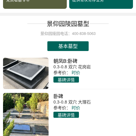
景仰园陵园墓型
景仰园陵园电话：400-838-5063
基本墓型
朝凤B:卧碑
0.3-0.8 双穴 花岗岩
参考价：
时价
墓碑详情
卧碑
0.3-0.8 双穴 大理石
参考价：
时价
墓碑详情