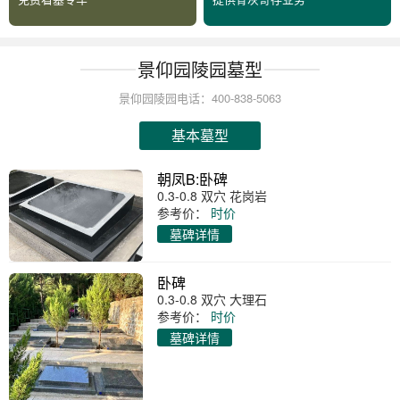
景仰园陵园墓型
景仰园陵园电话：400-838-5063
基本墓型
朝凤B:卧碑
0.3-0.8 双穴 花岗岩
参考价：
时价
墓碑详情
卧碑
0.3-0.8 双穴 大理石
参考价：
时价
墓碑详情