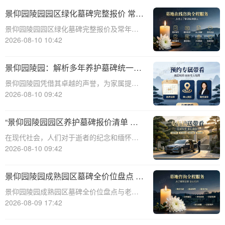
景仰园陵园园区绿化墓碑完整报价 常年
养护不收取额外费用详解
景仰园陵园园区绿化墓碑完整报价及常年养
护政策详解☎ 景仰园陵园电话:400-838-
2026-08-10 10:42
5063一、引言景仰园陵园作为一家专业的陵
园服务机构，始终致力于为家属提供高品质
景仰园陵园：解析多年养护墓碑统一售
的安葬环境和完善的售后服务。在众
价与老带新共享优惠活动
景仰园陵园凭借其卓越的声誉，为家属提供
透明且便利的墓碑购买体验。本文将深入解
2026-08-10 09:42
析景仰园陵园多年养护墓碑的统一售价政
策，以及老带新双方共享优惠活动的具体细
“景仰园陵园园区养护墓碑报价清单 常
节，助您全面了解并选择景仰园陵园的优质
态化保洁无需额外付费 透明价格与服务
在现代社会，人们对于逝者的纪念和缅怀有
墓碑产品。☎
详解”
着越来越高的要求。景仰园陵园作为一家专
2026-08-10 09:42
业的陵园服务机构，一直致力于提供高品质
的园区养护和墓碑维护服务。本文将详细介
景仰园陵园成熟园区墓碑全价位盘点 老
绍景仰园陵园园区养护墓碑的报价清单，重
客户续费叠加福利详解
景仰园陵园成熟园区墓碑全价位盘点与老客
点说明常态
户续费叠加福利详解☎ 景仰园陵园电话:400-
2026-08-09 17:42
838-5063在人生的旅途中，每个人都会面临
生老病死的自然规律。当亲人离去，我们如