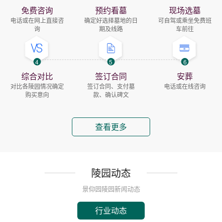
免费咨询
预约看墓
现场选墓
电话或在网上直接咨
确定好选择墓地的日
可自驾或乘坐免费班
询
期及线路
车前往
4
5
6
综合对比
签订合同
安葬
对比各陵园情况确定
签订合同、支付墓
电话或在线咨询
购买意向
款、确认碑文
查看更多
陵园动态
景仰园陵园新闻动态
行业动态