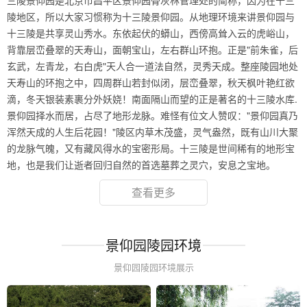
三陵景仰园是北京市昌平区景仰园骨灰林管理处的简称，因为在十三
陵地区，所以大家习惯称为十三陵景仰园。从地理环境来讲景仰园与
十三陵是共享灵山秀水。东依起伏的蟒山，西傍高耸入云的虎峪山，
背靠层峦叠翠的天寿山，面朝宝山，左右群山环抱。正是"前朱雀，后
玄武，左青龙，右白虎"天人合一道法自然，灵秀天成。整座陵园地处
天寿山的环抱之中，四周群山若封似闭，层峦叠翠，秋天枫叶艳红欲
滴，冬天银装素裹分外妖娆！南面隔山而望的正是著名的十三陵水库.
景仰园择水而居，占尽了地形龙脉。难怪有位文人赞叹："景仰园真乃
浑然天成的人生后花园！"陵区内草木茂盛，灵气盎然，既有山川大聚
的龙脉气魄，又有藏风得水的宝密形局。十三陵是世间稀有的地形宝
地，也是我们让逝者回归自然的首选墓葬之灵穴，安息之宝地。
查看更多
景仰园陵园环境
景仰园陵园环境展示