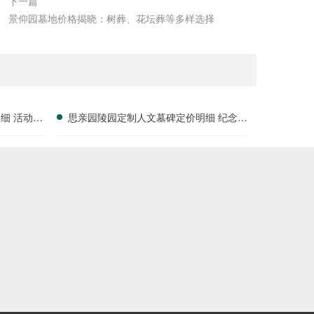
下一篇
景仰园墓地价格揭晓：树葬、花坛葬等多样选择
细 活动减
思亲园陵园定制人文墓碑定价明细 纪念空
间免费开放使用详解