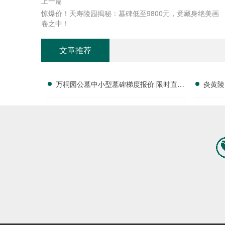
上一篇
惊爆价！天寿陵园揭秘：墓碑低至9800元，竟藏身绝美画
卷之中！
文章推荐
万桐园公墓中小型墓碑梯度报价 限时直降
炎黄陵
活动名额有限详解
全