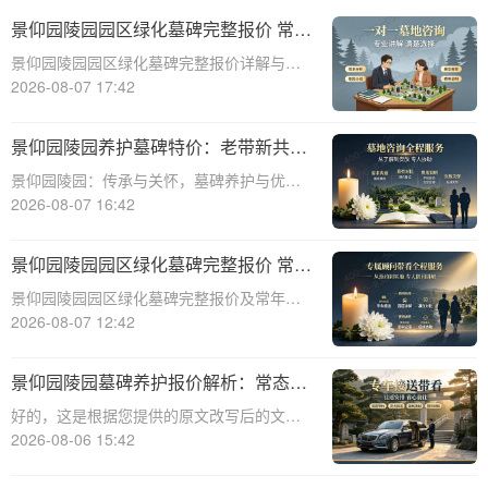
景仰园陵园园区绿化墓碑完整报价 常年
养护不收取额外费用详解与优势分析
景仰园陵园园区绿化墓碑完整报价详解与优
势分析☎ 景仰园陵园电话:400-838-5063景
2026-08-07 17:42
仰园陵园作为一家专业的陵园服务机构，致
力于为家属提供高质量、个性化的墓碑选择
景仰园陵园养护墓碑特价：老带新共享
和园区绿化服务。本文将详细介绍景
优惠，福利大放送！
景仰园陵园：传承与关怀，墓碑养护与优惠
活动深度解析☎ 景仰园陵园电话:400-838-
2026-08-07 16:42
5063景仰园陵园，一个致力于为逝者提供最
优质安息之地的品牌，始终将墓碑的养护工
景仰园陵园园区绿化墓碑完整报价 常年
作放在重要位置。我们深知，墓碑不
养护不收取额外费用详解
景仰园陵园园区绿化墓碑完整报价及常年养
护服务详解☎ 景仰园陵园电话:400-838-
2026-08-07 12:42
5063在现代社会，人们对逝者的纪念方式越
来越注重生态环保和人文关怀。景仰园陵园
景仰园陵园墓碑养护报价解析：常态化
作为一家专业的陵园服务提供商，致力
保洁服务免费说明
好的，这是根据您提供的原文改写后的文章
内容：☎ 景仰园陵园电话:400-838-5063景
2026-08-06 15:42
仰园陵园园区墓碑养护服务详情：常态化保
洁费用说明景仰园陵园，作为寄托哀思与缅