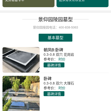
景仰园陵园墓型
景仰园陵园电话：400-838-5063
基本墓型
朝凤B:卧碑
0.3-0.8 双穴 花岗岩
参考价：
时价
墓碑详情
卧碑
0.3-0.8 双穴 大理石
参考价：
时价
墓碑详情