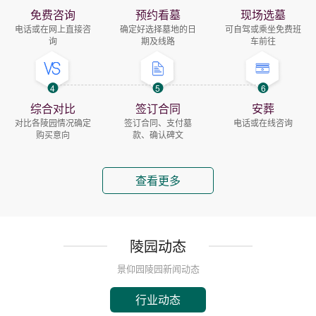
免费咨询
预约看墓
现场选墓
电话或在网上直接咨
确定好选择墓地的日
可自驾或乘坐免费班
询
期及线路
车前往
4
5
6
综合对比
签订合同
安葬
对比各陵园情况确定
签订合同、支付墓
电话或在线咨询
购买意向
款、确认碑文
查看更多
陵园动态
景仰园陵园新闻动态
行业动态