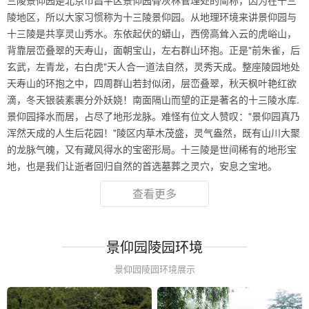
三陵景仰园是北京市昌平区景仰园骨灰林管理处的简称，因为在十三
陵地区，所以大家习惯称为十三陵景仰园。从地理环境来讲景仰园与
十三陵是共享灵山秀水。东依起伏的蟒山，西傍高耸入云的虎峪山，
背靠层峦叠翠的天寿山，面朝宝山，左右群山环抱。正是"前朱雀，后
玄武，左青龙，右白虎"天人合一道法自然，灵秀天成。整座陵园地处
天寿山的环抱之中，四周群山若封似闭，层峦叠翠，秋天枫叶艳红欲
滴，冬天银装素裹分外妖娆！南面隔山而望的正是著名的十三陵水库.
景仰园择水而居，占尽了地形龙脉。难怪有位文人赞叹："景仰园真乃
浑然天成的人生后花园！"陵区内草木茂盛，灵气盎然，既有山川大聚
的龙脉气魄，又有藏风得水的宝密形局。十三陵是世间稀有的地形宝
地，也是我们让逝者回归自然的首选墓葬之灵穴，安息之宝地。
查看更多
景仰园陵园环境
景仰园陵园环境展示