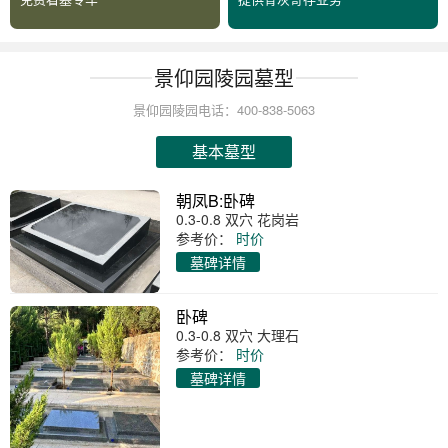
景仰园陵园墓型
景仰园陵园电话：400-838-5063
基本墓型
朝凤B:卧碑
0.3-0.8 双穴 花岗岩
参考价：
时价
墓碑详情
卧碑
0.3-0.8 双穴 大理石
参考价：
时价
墓碑详情