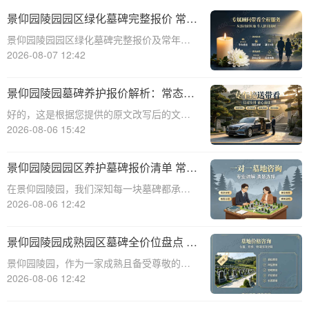
景仰园陵园园区绿化墓碑完整报价 常年
养护不收取额外费用详解
景仰园陵园园区绿化墓碑完整报价及常年养
护服务详解☎ 景仰园陵园电话:400-838-
2026-08-07 12:42
5063在现代社会，人们对逝者的纪念方式越
来越注重生态环保和人文关怀。景仰园陵园
景仰园陵园墓碑养护报价解析：常态化
作为一家专业的陵园服务提供商，致力
保洁服务免费说明
好的，这是根据您提供的原文改写后的文章
内容：☎ 景仰园陵园电话:400-838-5063景
2026-08-06 15:42
仰园陵园园区墓碑养护服务详情：常态化保
洁费用说明景仰园陵园，作为寄托哀思与缅
景仰园陵园园区养护墓碑报价清单 常态
怀的庄重之地，对园内环境的维护
化保洁无需额外付费详解
在景仰园陵园，我们深知每一块墓碑都承载
着对逝者的深深敬意和对生者的无尽思念。
2026-08-06 12:42
因此，我们致力于提供最优质的园区养护服
务，确保每一处都保持庄严肃穆与整洁美
景仰园陵园成熟园区墓碑全价位盘点 老
观。本文将详细解析景仰园陵园园区养护墓
客户续费叠加福利详解
景仰园陵园，作为一家成熟且备受尊敬的陵
碑的报价清单
园，一直致力于为用户提供高质量的服务和
2026-08-06 12:42
多样化的选择。本文将详细盘点景仰园陵园
成熟园区的墓碑全价位，并深入解析老客户