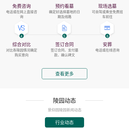
免费咨询
预约看墓
现场选墓
电话或在网上直接咨
确定好选择墓地的日
可自驾或乘坐免费班
询
期及线路
车前往
4
5
6
综合对比
签订合同
安葬
对比各陵园情况确定
签订合同、支付墓
电话或在线咨询
购买意向
款、确认碑文
查看更多
陵园动态
景仰园陵园新闻动态
行业动态