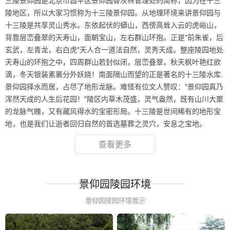
三陵景仰园是北京市昌平区景仰园骨灰林管理处的简称，因为在十三
陵地区，所以大家习惯称为十三陵景仰园。从地理环境来讲景仰园与
十三陵是共享灵山秀水。东依起伏的蟒山，西傍高耸入云的虎峪山，
背靠层峦叠翠的天寿山，面朝宝山，左右群山环抱。正是"前朱雀，后
玄武，左青龙，右白虎"天人合一道法自然，灵秀天成。整座陵园地处
天寿山的环抱之中，四周群山若封似闭，层峦叠翠，秋天枫叶艳红欲
滴，冬天银装素裹分外妖娆！南面隔山而望的正是著名的十三陵水库.
景仰园择水而居，占尽了地形龙脉。难怪有位文人赞叹："景仰园真乃
浑然天成的人生后花园！"陵区内草木茂盛，灵气盎然，既有山川大聚
的龙脉气魄，又有藏风得水的宝密形局。十三陵是世间稀有的地形宝
地，也是我们让逝者回归自然的首选墓葬之灵穴，安息之宝地。
查看更多
景仰园陵园环境
景仰园陵园环境展示