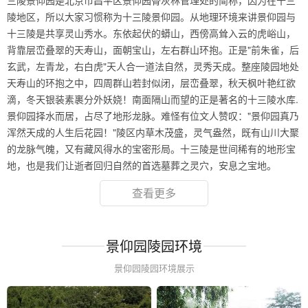
三陵景仰园是北京市昌平区景仰园骨灰林管理处的简称，因为在十三
陵地区，所以大家习惯称为十三陵景仰园。从地理环境来讲景仰园与
十三陵是共享灵山秀水。东依起伏的蟒山，西傍高耸入云的虎峪山，
背靠层峦叠翠的天寿山，面朝宝山，左右群山环抱。正是"前朱雀，后
玄武，左青龙，右白虎"天人合一道法自然，灵秀天成。整座陵园地处
天寿山的环抱之中，四周群山若封似闭，层峦叠翠，秋天枫叶艳红欲
滴，冬天银装素裹分外妖娆！南面隔山而望的正是著名的十三陵水库.
景仰园择水而居，占尽了地形龙脉。难怪有位文人赞叹："景仰园真乃
浑然天成的人生后花园！"陵区内草木茂盛，灵气盎然，既有山川大聚
的龙脉气魄，又有藏风得水的宝密形局。十三陵是世间稀有的地形宝
地，也是我们让逝者回归自然的首选墓葬之灵穴，安息之宝地。
查看更多
景仰园陵园环境
景仰园陵园环境展示