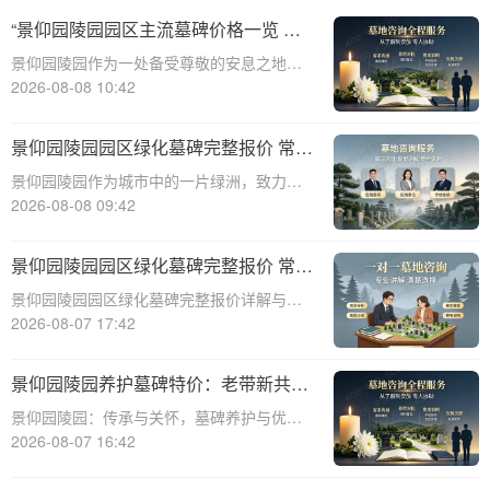
“景仰园陵园园区主流墓碑价格一览 常
年保洁养护随单赠送 专属优惠活动解
景仰园陵园作为一处备受尊敬的安息之地，
析”
其提供的墓碑价格和服务一直备受关注。本
2026-08-08 10:42
文将深入探讨景仰园陵园园区主流墓碑的价
格体系，详细介绍其常年保洁养护服务以及
景仰园陵园园区绿化墓碑完整报价 常年
专属优惠活动，为有意选择墓碑的家属提供
养护不收取额外费用详解与专属优惠活
景仰园陵园作为城市中的一片绿洲，致力于
专业、详尽
动介绍
提供高质量、环保、可持续的墓碑服务。本
2026-08-08 09:42
文将详细解析景仰园陵园园区绿化墓碑的完
整报价，常年养护政策，以及专属优惠活
景仰园陵园园区绿化墓碑完整报价 常年
动，为寻求墓碑服务的家庭提供有价值的信
养护不收取额外费用详解与优势分析
景仰园陵园园区绿化墓碑完整报价详解与优
息。☎ 景仰
势分析☎ 景仰园陵园电话:400-838-5063景
2026-08-07 17:42
仰园陵园作为一家专业的陵园服务机构，致
力于为家属提供高质量、个性化的墓碑选择
景仰园陵园养护墓碑特价：老带新共享
和园区绿化服务。本文将详细介绍景
优惠，福利大放送！
景仰园陵园：传承与关怀，墓碑养护与优惠
活动深度解析☎ 景仰园陵园电话:400-838-
2026-08-07 16:42
5063景仰园陵园，一个致力于为逝者提供最
优质安息之地的品牌，始终将墓碑的养护工