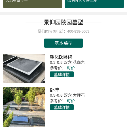
景仰园陵园墓型
景仰园陵园电话：400-838-5063
基本墓型
朝凤B:卧碑
0.3-0.8 双穴 花岗岩
参考价：
时价
墓碑详情
卧碑
0.3-0.8 双穴 大理石
参考价：
时价
墓碑详情