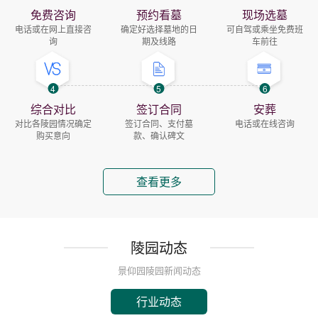
免费咨询
预约看墓
现场选墓
电话或在网上直接咨
确定好选择墓地的日
可自驾或乘坐免费班
询
期及线路
车前往
4
5
6
综合对比
签订合同
安葬
对比各陵园情况确定
签订合同、支付墓
电话或在线咨询
购买意向
款、确认碑文
查看更多
陵园动态
景仰园陵园新闻动态
行业动态