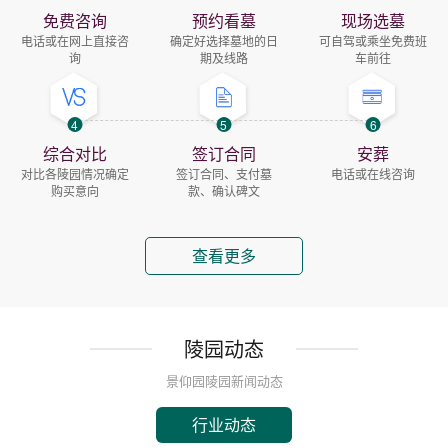
免费咨询
预约看墓
现场选墓
电话或在网上直接咨
确定好选择墓地的日
可自驾或乘坐免费班
询
期及线路
车前往
4
5
6
综合对比
签订合同
安葬
对比各陵园情况确定
签订合同、支付墓
电话或在线咨询
购买意向
款、确认碑文
查看更多
陵园动态
景仰园陵园新闻动态
行业动态