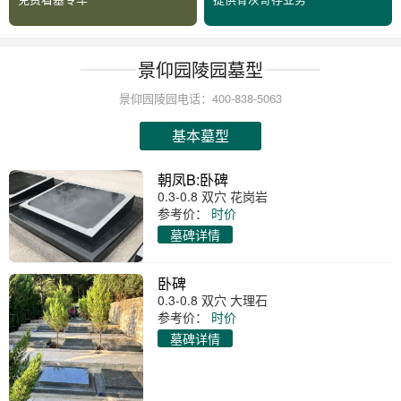
景仰园陵园墓型
景仰园陵园电话：400-838-5063
基本墓型
朝凤B:卧碑
0.3-0.8 双穴 花岗岩
参考价：
时价
墓碑详情
卧碑
0.3-0.8 双穴 大理石
参考价：
时价
墓碑详情