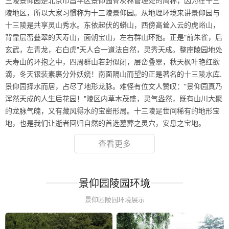
三陵景仰园是北京市昌平区景仰园骨灰林管理处的简称，因为在十三
陵地区，所以大家习惯称为十三陵景仰园。从地理环境来讲景仰园与
十三陵是共享灵山秀水。东依起伏的蟒山，西傍高耸入云的虎峪山，
背靠层峦叠翠的天寿山，面朝宝山，左右群山环抱。正是"前朱雀，后
玄武，左青龙，右白虎"天人合一道法自然，灵秀天成。整座陵园地处
天寿山的环抱之中，四周群山若封似闭，层峦叠翠，秋天枫叶艳红欲
滴，冬天银装素裹分外妖娆！南面隔山而望的正是著名的十三陵水库.
景仰园择水而居，占尽了地形龙脉。难怪有位文人赞叹："景仰园真乃
浑然天成的人生后花园！"陵区内草木茂盛，灵气盎然，既有山川大聚
的龙脉气魄，又有藏风得水的宝密形局。十三陵是世间稀有的地形宝
地，也是我们让逝者回归自然的首选墓葬之灵穴，安息之宝地。
查看更多
景仰园陵园环境
景仰园陵园环境展示