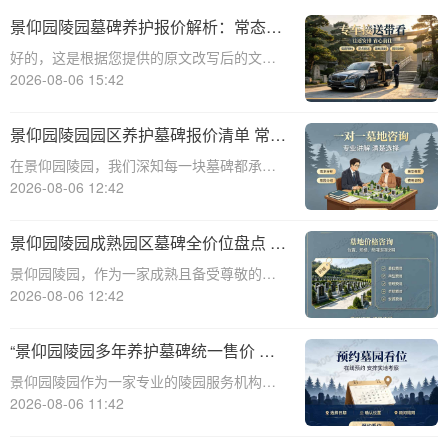
景仰园陵园墓碑养护报价解析：常态化
保洁服务免费说明
好的，这是根据您提供的原文改写后的文章
内容：☎ 景仰园陵园电话:400-838-5063景
2026-08-06 15:42
仰园陵园园区墓碑养护服务详情：常态化保
洁费用说明景仰园陵园，作为寄托哀思与缅
景仰园陵园园区养护墓碑报价清单 常态
怀的庄重之地，对园内环境的维护
化保洁无需额外付费详解
在景仰园陵园，我们深知每一块墓碑都承载
着对逝者的深深敬意和对生者的无尽思念。
2026-08-06 12:42
因此，我们致力于提供最优质的园区养护服
务，确保每一处都保持庄严肃穆与整洁美
景仰园陵园成熟园区墓碑全价位盘点 老
观。本文将详细解析景仰园陵园园区养护墓
客户续费叠加福利详解
景仰园陵园，作为一家成熟且备受尊敬的陵
碑的报价清单
园，一直致力于为用户提供高质量的服务和
2026-08-06 12:42
多样化的选择。本文将详细盘点景仰园陵园
成熟园区的墓碑全价位，并深入解析老客户
“景仰园陵园多年养护墓碑统一售价 老
续费叠加福利，旨在为有需求的用户提供全
带新双方共享优惠 详解费用与福利政
景仰园陵园作为一家专业的陵园服务机构，
面、有价值
策”
多年来一直致力于为逝者提供高质量的安息
2026-08-06 11:42
之地，并为生者提供全面的殡葬服务。在众
多服务中，墓碑的养护与维护是景仰园陵园