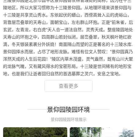
三陵景仰园是北京市昌平区景仰园骨灰林管理处的简称，因为在十三
陵地区，所以大家习惯称为十三陵景仰园。从地理环境来讲景仰园与
十三陵是共享灵山秀水。东依起伏的蟒山，西傍高耸入云的虎峪山，
背靠层峦叠翠的天寿山，面朝宝山，左右群山环抱。正是"前朱雀，后
玄武，左青龙，右白虎"天人合一道法自然，灵秀天成。整座陵园地处
天寿山的环抱之中，四周群山若封似闭，层峦叠翠，秋天枫叶艳红欲
滴，冬天银装素裹分外妖娆！南面隔山而望的正是著名的十三陵水库.
景仰园择水而居，占尽了地形龙脉。难怪有位文人赞叹："景仰园真乃
浑然天成的人生后花园！"陵区内草木茂盛，灵气盎然，既有山川大聚
的龙脉气魄，又有藏风得水的宝密形局。十三陵是世间稀有的地形宝
地，也是我们让逝者回归自然的首选墓葬之灵穴，安息之宝地。
查看更多
景仰园陵园环境
景仰园陵园环境展示