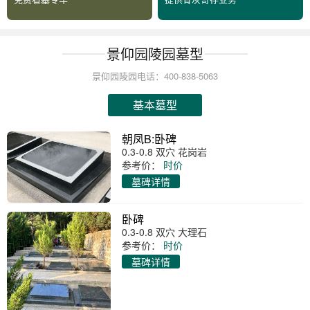
景仰园陵园墓型
景仰园陵园电话：400-838-5063
基本墓型
朝凤B:卧碑
0.3-0.8 双穴 花岗岩
参考价：
时价
墓碑详情
卧碑
0.3-0.8 双穴 大理石
参考价：
时价
墓碑详情