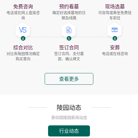
免费咨询
预约看墓
现场选墓
电话或在网上直接咨
确定好选择墓地的日
可自驾或乘坐免费班
询
期及线路
车前往
4
5
6
综合对比
签订合同
安葬
对比各陵园情况确定
签订合同、支付墓
电话或在线咨询
购买意向
款、确认碑文
查看更多
陵园动态
景仰园陵园新闻动态
行业动态