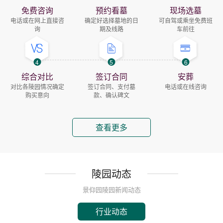
免费咨询
预约看墓
现场选墓
电话或在网上直接咨
确定好选择墓地的日
可自驾或乘坐免费班
询
期及线路
车前往
4
5
6
综合对比
签订合同
安葬
对比各陵园情况确定
签订合同、支付墓
电话或在线咨询
购买意向
款、确认碑文
查看更多
陵园动态
景仰园陵园新闻动态
行业动态