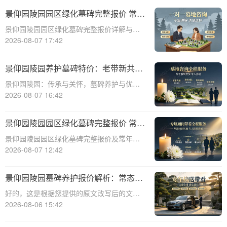
景仰园陵园园区绿化墓碑完整报价 常年
养护不收取额外费用详解与优势分析
景仰园陵园园区绿化墓碑完整报价详解与优
势分析☎ 景仰园陵园电话:400-838-5063景
2026-08-07 17:42
仰园陵园作为一家专业的陵园服务机构，致
力于为家属提供高质量、个性化的墓碑选择
景仰园陵园养护墓碑特价：老带新共享
和园区绿化服务。本文将详细介绍景
优惠，福利大放送！
景仰园陵园：传承与关怀，墓碑养护与优惠
活动深度解析☎ 景仰园陵园电话:400-838-
2026-08-07 16:42
5063景仰园陵园，一个致力于为逝者提供最
优质安息之地的品牌，始终将墓碑的养护工
景仰园陵园园区绿化墓碑完整报价 常年
作放在重要位置。我们深知，墓碑不
养护不收取额外费用详解
景仰园陵园园区绿化墓碑完整报价及常年养
护服务详解☎ 景仰园陵园电话:400-838-
2026-08-07 12:42
5063在现代社会，人们对逝者的纪念方式越
来越注重生态环保和人文关怀。景仰园陵园
景仰园陵园墓碑养护报价解析：常态化
作为一家专业的陵园服务提供商，致力
保洁服务免费说明
好的，这是根据您提供的原文改写后的文章
内容：☎ 景仰园陵园电话:400-838-5063景
2026-08-06 15:42
仰园陵园园区墓碑养护服务详情：常态化保
洁费用说明景仰园陵园，作为寄托哀思与缅