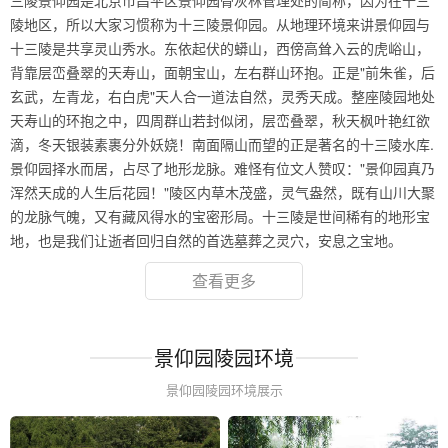
三陵景仰园是北京市昌平区景仰园骨灰林管理处的简称，因为在十三
陵地区，所以大家习惯称为十三陵景仰园。从地理环境来讲景仰园与
十三陵是共享灵山秀水。东依起伏的蟒山，西傍高耸入云的虎峪山，
背靠层峦叠翠的天寿山，面朝宝山，左右群山环抱。正是"前朱雀，后
玄武，左青龙，右白虎"天人合一道法自然，灵秀天成。整座陵园地处
天寿山的环抱之中，四周群山若封似闭，层峦叠翠，秋天枫叶艳红欲
滴，冬天银装素裹分外妖娆！南面隔山而望的正是著名的十三陵水库.
景仰园择水而居，占尽了地形龙脉。难怪有位文人赞叹："景仰园真乃
浑然天成的人生后花园！"陵区内草木茂盛，灵气盎然，既有山川大聚
的龙脉气魄，又有藏风得水的宝密形局。十三陵是世间稀有的地形宝
地，也是我们让逝者回归自然的首选墓葬之灵穴，安息之宝地。
查看更多
景仰园陵园环境
景仰园陵园环境展示