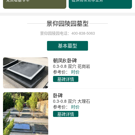
景仰园陵园墓型
景仰园陵园电话：400-838-5063
基本墓型
朝凤B:卧碑
0.3-0.8 双穴 花岗岩
参考价：
时价
墓碑详情
卧碑
0.3-0.8 双穴 大理石
参考价：
时价
墓碑详情