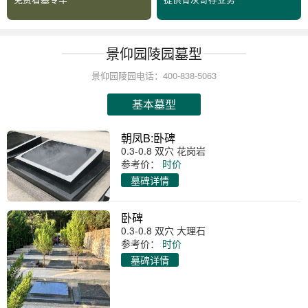
景仰园陵园墓型
景仰园陵园电话：400-838-5063
基本墓型
朝凤B:卧碑
0.3-0.8 双穴 花岗岩
参考价：
时价
墓碑详情
卧碑
0.3-0.8 双穴 大理石
参考价：
时价
墓碑详情