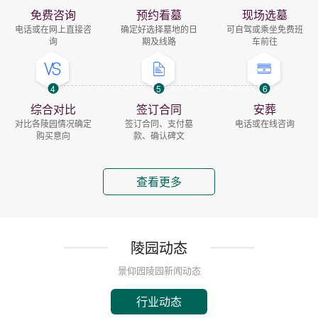
免费咨询
预约看墓
现场选墓
电话或在网上直接咨
确定好选择墓地的日
可自驾或乘坐免费班
询
期及线路
车前往
4
5
6
综合对比
签订合同
安葬
对比各陵园情况确定
签订合同、支付墓
电话或在线咨询
购买意向
款、确认碑文
查看更多
陵园动态
景仰园陵园新闻动态
行业动态