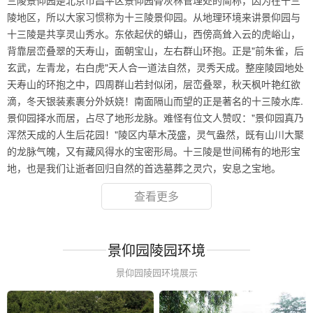
三陵景仰园是北京市昌平区景仰园骨灰林管理处的简称，因为在十三
陵地区，所以大家习惯称为十三陵景仰园。从地理环境来讲景仰园与
十三陵是共享灵山秀水。东依起伏的蟒山，西傍高耸入云的虎峪山，
背靠层峦叠翠的天寿山，面朝宝山，左右群山环抱。正是"前朱雀，后
玄武，左青龙，右白虎"天人合一道法自然，灵秀天成。整座陵园地处
天寿山的环抱之中，四周群山若封似闭，层峦叠翠，秋天枫叶艳红欲
滴，冬天银装素裹分外妖娆！南面隔山而望的正是著名的十三陵水库.
景仰园择水而居，占尽了地形龙脉。难怪有位文人赞叹："景仰园真乃
浑然天成的人生后花园！"陵区内草木茂盛，灵气盎然，既有山川大聚
的龙脉气魄，又有藏风得水的宝密形局。十三陵是世间稀有的地形宝
地，也是我们让逝者回归自然的首选墓葬之灵穴，安息之宝地。
查看更多
景仰园陵园环境
景仰园陵园环境展示