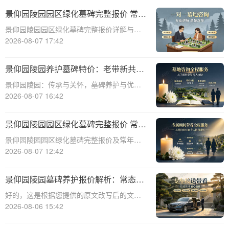
景仰园陵园园区绿化墓碑完整报价 常年
养护不收取额外费用详解与优势分析
景仰园陵园园区绿化墓碑完整报价详解与优
势分析☎ 景仰园陵园电话:400-838-5063景
2026-08-07 17:42
仰园陵园作为一家专业的陵园服务机构，致
力于为家属提供高质量、个性化的墓碑选择
景仰园陵园养护墓碑特价：老带新共享
和园区绿化服务。本文将详细介绍景
优惠，福利大放送！
景仰园陵园：传承与关怀，墓碑养护与优惠
活动深度解析☎ 景仰园陵园电话:400-838-
2026-08-07 16:42
5063景仰园陵园，一个致力于为逝者提供最
优质安息之地的品牌，始终将墓碑的养护工
景仰园陵园园区绿化墓碑完整报价 常年
作放在重要位置。我们深知，墓碑不
养护不收取额外费用详解
景仰园陵园园区绿化墓碑完整报价及常年养
护服务详解☎ 景仰园陵园电话:400-838-
2026-08-07 12:42
5063在现代社会，人们对逝者的纪念方式越
来越注重生态环保和人文关怀。景仰园陵园
景仰园陵园墓碑养护报价解析：常态化
作为一家专业的陵园服务提供商，致力
保洁服务免费说明
好的，这是根据您提供的原文改写后的文章
内容：☎ 景仰园陵园电话:400-838-5063景
2026-08-06 15:42
仰园陵园园区墓碑养护服务详情：常态化保
洁费用说明景仰园陵园，作为寄托哀思与缅