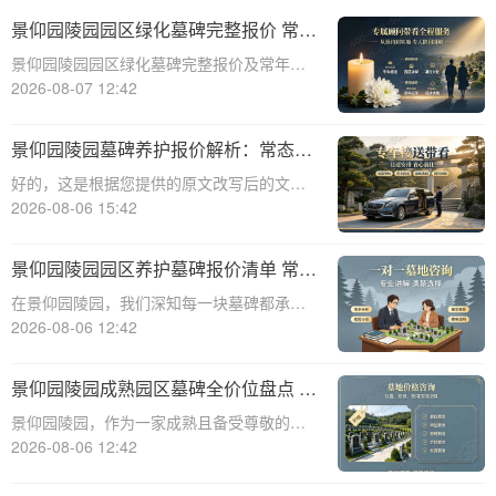
景仰园陵园园区绿化墓碑完整报价 常年
养护不收取额外费用详解
景仰园陵园园区绿化墓碑完整报价及常年养
护服务详解☎ 景仰园陵园电话:400-838-
2026-08-07 12:42
5063在现代社会，人们对逝者的纪念方式越
来越注重生态环保和人文关怀。景仰园陵园
景仰园陵园墓碑养护报价解析：常态化
作为一家专业的陵园服务提供商，致力
保洁服务免费说明
好的，这是根据您提供的原文改写后的文章
内容：☎ 景仰园陵园电话:400-838-5063景
2026-08-06 15:42
仰园陵园园区墓碑养护服务详情：常态化保
洁费用说明景仰园陵园，作为寄托哀思与缅
景仰园陵园园区养护墓碑报价清单 常态
怀的庄重之地，对园内环境的维护
化保洁无需额外付费详解
在景仰园陵园，我们深知每一块墓碑都承载
着对逝者的深深敬意和对生者的无尽思念。
2026-08-06 12:42
因此，我们致力于提供最优质的园区养护服
务，确保每一处都保持庄严肃穆与整洁美
景仰园陵园成熟园区墓碑全价位盘点 老
观。本文将详细解析景仰园陵园园区养护墓
客户续费叠加福利详解
景仰园陵园，作为一家成熟且备受尊敬的陵
碑的报价清单
园，一直致力于为用户提供高质量的服务和
2026-08-06 12:42
多样化的选择。本文将详细盘点景仰园陵园
成熟园区的墓碑全价位，并深入解析老客户