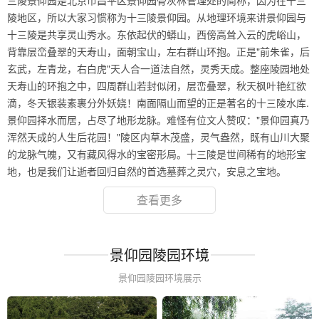
三陵景仰园是北京市昌平区景仰园骨灰林管理处的简称，因为在十三
陵地区，所以大家习惯称为十三陵景仰园。从地理环境来讲景仰园与
十三陵是共享灵山秀水。东依起伏的蟒山，西傍高耸入云的虎峪山，
背靠层峦叠翠的天寿山，面朝宝山，左右群山环抱。正是"前朱雀，后
玄武，左青龙，右白虎"天人合一道法自然，灵秀天成。整座陵园地处
天寿山的环抱之中，四周群山若封似闭，层峦叠翠，秋天枫叶艳红欲
滴，冬天银装素裹分外妖娆！南面隔山而望的正是著名的十三陵水库.
景仰园择水而居，占尽了地形龙脉。难怪有位文人赞叹："景仰园真乃
浑然天成的人生后花园！"陵区内草木茂盛，灵气盎然，既有山川大聚
的龙脉气魄，又有藏风得水的宝密形局。十三陵是世间稀有的地形宝
地，也是我们让逝者回归自然的首选墓葬之灵穴，安息之宝地。
查看更多
景仰园陵园环境
景仰园陵园环境展示