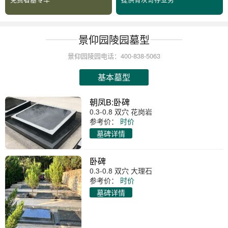
景仰园陵园墓型
景仰园陵园电话：400-838-5063
基本墓型
朝凤B:卧碑
0.3-0.8 双穴 花岗岩
参考价：
时价
墓碑详情
卧碑
0.3-0.8 双穴 大理石
参考价：
时价
墓碑详情