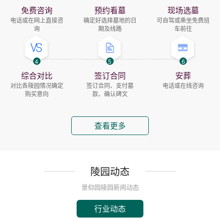
免费咨询
预约看墓
现场选墓
电话或在网上直接咨
确定好选择墓地的日
可自驾或乘坐免费班
询
期及线路
车前往
4
5
6
综合对比
签订合同
安葬
对比各陵园情况确定
签订合同、支付墓
电话或在线咨询
购买意向
款、确认碑文
查看更多
陵园动态
景仰园陵园新闻动态
行业动态