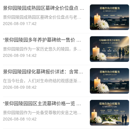
景仰园陵园成熟园区墓碑全价位盘点 老
客户续费叠加福利详解
景仰园陵园成熟园区墓碑全价位盘点与老客
户续费叠加福利详解☎ 景仰园陵园电话:400-
2026-08-09 17:42
838-5063在人生的旅途中，每个人都会面临
生老病死的自然规律。当亲人离去，我们如
“景仰园陵园多年养护墓碑统一售价 老
何安放他们的灵魂，成为了一个重
带新双方共享优惠 详解与福利”
景仰园陵园作为一家历史悠久的陵园，多年
来一直致力于为逝者提供庄严而温馨的安息
2026-08-09 14:42
之地。在众多陵园中，景仰园陵园以其独特
的服务理念和高标准的管理赢得了广泛的赞
景仰园陵园绿化墓碑报价详述：含常年
誉。本文将详细介绍景仰园陵园多年养护墓
养护，无额外费用
在当今社会，人们对生命终结的观感逐渐演
碑的统一售
变，越来越多的人开始关注逝者的纪念方式
2026-08-09 08:42
以及陵园的环境品质。景仰园陵园，作为专
业的陵园服务提供者，专注于为家属提供优
“景仰园陵园园区主流墓碑价格一览 常
质的墓碑和绿化服务。本文将详细介绍景仰
年保洁养护随单赠送 专属优惠活动解
景仰园陵园作为一处备受尊敬的安息之地，
园陵园园区
析”
其提供的墓碑价格和服务一直备受关注。本
2026-08-08 10:42
文将深入探讨景仰园陵园园区主流墓碑的价
格体系，详细介绍其常年保洁养护服务以及