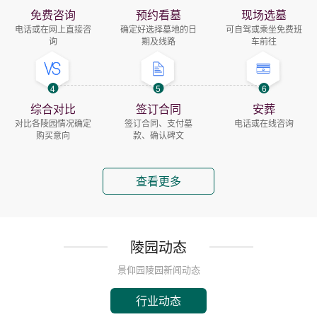
免费咨询
预约看墓
现场选墓
电话或在网上直接咨
确定好选择墓地的日
可自驾或乘坐免费班
询
期及线路
车前往
4
5
6
综合对比
签订合同
安葬
对比各陵园情况确定
签订合同、支付墓
电话或在线咨询
购买意向
款、确认碑文
查看更多
陵园动态
景仰园陵园新闻动态
行业动态