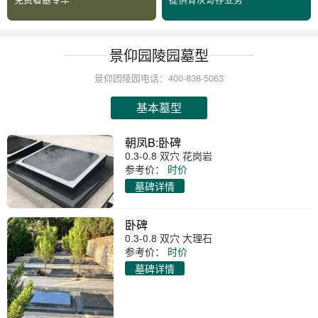
景仰园陵园墓型
景仰园陵园电话：400-838-5063
基本墓型
朝凤B:卧碑
0.3-0.8 双穴 花岗岩
参考价：
时价
墓碑详情
卧碑
0.3-0.8 双穴 大理石
参考价：
时价
墓碑详情