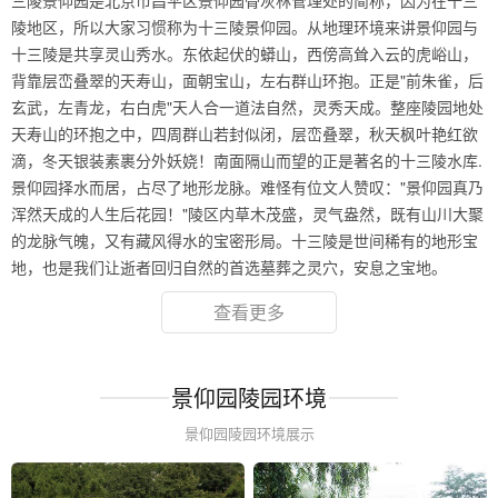
三陵景仰园是北京市昌平区景仰园骨灰林管理处的简称，因为在十三
陵地区，所以大家习惯称为十三陵景仰园。从地理环境来讲景仰园与
十三陵是共享灵山秀水。东依起伏的蟒山，西傍高耸入云的虎峪山，
背靠层峦叠翠的天寿山，面朝宝山，左右群山环抱。正是"前朱雀，后
玄武，左青龙，右白虎"天人合一道法自然，灵秀天成。整座陵园地处
天寿山的环抱之中，四周群山若封似闭，层峦叠翠，秋天枫叶艳红欲
滴，冬天银装素裹分外妖娆！南面隔山而望的正是著名的十三陵水库.
景仰园择水而居，占尽了地形龙脉。难怪有位文人赞叹："景仰园真乃
浑然天成的人生后花园！"陵区内草木茂盛，灵气盎然，既有山川大聚
的龙脉气魄，又有藏风得水的宝密形局。十三陵是世间稀有的地形宝
地，也是我们让逝者回归自然的首选墓葬之灵穴，安息之宝地。
查看更多
景仰园陵园环境
景仰园陵园环境展示