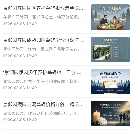
景仰园陵园园区养护墓碑报价清单 常态
化保洁无需额外付费详解
在景仰园陵园，我们深知每一块墓碑都承载
着对逝者的深深敬意和对生者的无尽思念。
2026-08-06 12:42
因此，我们致力于提供最优质的园区养护服
务，确保每一处都保持庄严肃穆与整洁美
景仰园陵园成熟园区墓碑全价位盘点 老
观。本文将详细解析景仰园陵园园区养护墓
客户续费叠加福利详解
景仰园陵园，作为一家成熟且备受尊敬的陵
碑的报价清单
园，一直致力于为用户提供高质量的服务和
2026-08-06 12:42
多样化的选择。本文将详细盘点景仰园陵园
成熟园区的墓碑全价位，并深入解析老客户
“景仰园陵园多年养护墓碑统一售价 老
续费叠加福利，旨在为有需求的用户提供全
带新双方共享优惠 详解费用与福利政
景仰园陵园作为一家专业的陵园服务机构，
面、有价值
策”
多年来一直致力于为逝者提供高质量的安息
2026-08-06 11:42
之地，并为生者提供全面的殡葬服务。在众
多服务中，墓碑的养护与维护是景仰园陵园
景仰园陵园主流墓碑价格详解：赠送常
非常重要的一环。为了确保墓碑的长期美观
年保洁养护及福利活动全解析
景仰园陵园，作为现代化陵园的典范，不仅
与稳固，景
为逝者营造庄重肃穆的安息之所，也为生者
2026-08-05 12:42
提供贴心周到的服务。在众多陵园服务中，
墓碑的选择与维护占据核心地位。本文将深