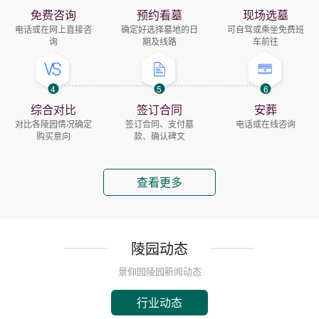
免费咨询
预约看墓
现场选墓
电话或在网上直接咨
确定好选择墓地的日
可自驾或乘坐免费班
询
期及线路
车前往
4
5
6
综合对比
签订合同
安葬
对比各陵园情况确定
签订合同、支付墓
电话或在线咨询
购买意向
款、确认碑文
查看更多
陵园动态
景仰园陵园新闻动态
行业动态