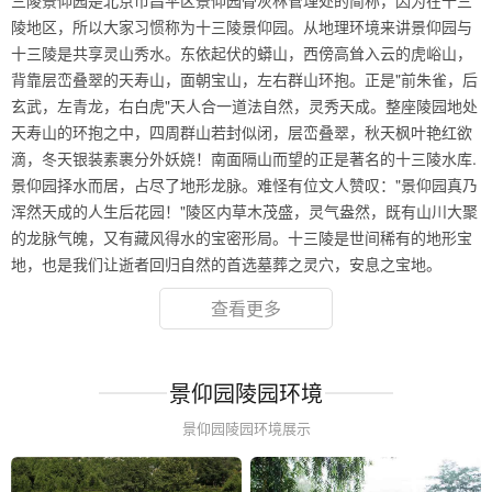
三陵景仰园是北京市昌平区景仰园骨灰林管理处的简称，因为在十三
陵地区，所以大家习惯称为十三陵景仰园。从地理环境来讲景仰园与
十三陵是共享灵山秀水。东依起伏的蟒山，西傍高耸入云的虎峪山，
背靠层峦叠翠的天寿山，面朝宝山，左右群山环抱。正是"前朱雀，后
玄武，左青龙，右白虎"天人合一道法自然，灵秀天成。整座陵园地处
天寿山的环抱之中，四周群山若封似闭，层峦叠翠，秋天枫叶艳红欲
滴，冬天银装素裹分外妖娆！南面隔山而望的正是著名的十三陵水库.
景仰园择水而居，占尽了地形龙脉。难怪有位文人赞叹："景仰园真乃
浑然天成的人生后花园！"陵区内草木茂盛，灵气盎然，既有山川大聚
的龙脉气魄，又有藏风得水的宝密形局。十三陵是世间稀有的地形宝
地，也是我们让逝者回归自然的首选墓葬之灵穴，安息之宝地。
查看更多
景仰园陵园环境
景仰园陵园环境展示