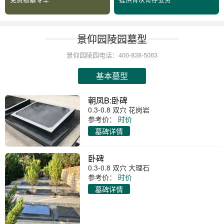
景仰园陵园墓型
景仰园陵园电话：400-838-5063
基本墓型
朝凤B:卧碑
0.3-0.8 双穴 花岗岩
参考价：
时价
墓碑详情
卧碑
0.3-0.8 双穴 大理石
参考价：
时价
墓碑详情