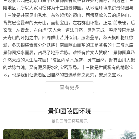
三陵景仰园是北京市昌平区景仰园骨灰林管理处的简称，因为在十三
陵地区，所以大家习惯称为十三陵景仰园。从地理环境来讲景仰园与
十三陵是共享灵山秀水。东依起伏的蟒山，西傍高耸入云的虎峪山，
背靠层峦叠翠的天寿山，面朝宝山，左右群山环抱。正是"前朱雀，后
玄武，左青龙，右白虎"天人合一道法自然，灵秀天成。整座陵园地处
天寿山的环抱之中，四周群山若封似闭，层峦叠翠，秋天枫叶艳红欲
滴，冬天银装素裹分外妖娆！南面隔山而望的正是著名的十三陵水库.
景仰园择水而居，占尽了地形龙脉。难怪有位文人赞叹："景仰园真乃
浑然天成的人生后花园！"陵区内草木茂盛，灵气盎然，既有山川大聚
的龙脉气魄，又有藏风得水的宝密形局。十三陵是世间稀有的地形宝
地，也是我们让逝者回归自然的首选墓葬之灵穴，安息之宝地。
查看更多
景仰园陵园环境
景仰园陵园环境展示