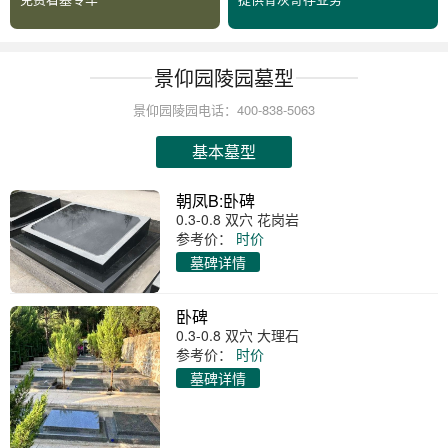
景仰园陵园墓型
景仰园陵园电话：400-838-5063
基本墓型
朝凤B:卧碑
0.3-0.8 双穴 花岗岩
参考价：
时价
墓碑详情
卧碑
0.3-0.8 双穴 大理石
参考价：
时价
墓碑详情