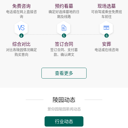
免费咨询
预约看墓
现场选墓
电话或在网上直接咨
确定好选择墓地的日
可自驾或乘坐免费班
询
期及线路
车前往
4
5
6
综合对比
签订合同
安葬
对比各陵园情况确定
签订合同、支付墓
电话或在线咨询
购买意向
款、确认碑文
查看更多
陵园动态
景仰园陵园新闻动态
行业动态