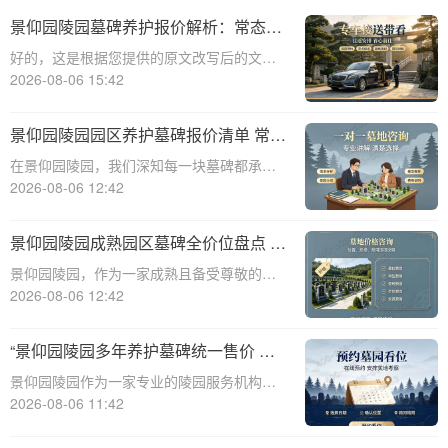
景仰园陵园墓碑养护报价解析：常态化
保洁服务免费说明
好的，这是根据您提供的原文改写后的文章
内容：☎ 景仰园陵园电话:400-838-5063景
2026-08-06 15:42
仰园陵园园区墓碑养护服务详情：常态化保
洁费用说明景仰园陵园，作为寄托哀思与缅
景仰园陵园园区养护墓碑报价清单 常态
怀的庄重之地，对园内环境的维护
化保洁无需额外付费详解
在景仰园陵园，我们深知每一块墓碑都承载
着对逝者的深深敬意和对生者的无尽思念。
2026-08-06 12:42
因此，我们致力于提供最优质的园区养护服
务，确保每一处都保持庄严肃穆与整洁美
景仰园陵园成熟园区墓碑全价位盘点 老
观。本文将详细解析景仰园陵园园区养护墓
客户续费叠加福利详解
景仰园陵园，作为一家成熟且备受尊敬的陵
碑的报价清单
园，一直致力于为用户提供高质量的服务和
2026-08-06 12:42
多样化的选择。本文将详细盘点景仰园陵园
成熟园区的墓碑全价位，并深入解析老客户
“景仰园陵园多年养护墓碑统一售价 老
续费叠加福利，旨在为有需求的用户提供全
带新双方共享优惠 详解费用与福利政
景仰园陵园作为一家专业的陵园服务机构，
面、有价值
策”
多年来一直致力于为逝者提供高质量的安息
2026-08-06 11:42
之地，并为生者提供全面的殡葬服务。在众
多服务中，墓碑的养护与维护是景仰园陵园