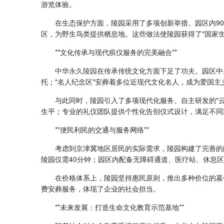
游览体验。
在生态保护方面，陵园采用了多项创新举措。园区内9
区，为野生鸟类提供栖息地。这些做法使陵园获得了"国家生
**文化传承与现代殡仪服务的完美融合**
中华永久陵园
在传承传统文化方面下足了功夫。园区中
托；"名人纪念区"安葬着多位近现代文化名人，成为爱国主
与此同时，陵园引入了多项现代化服务。自主研发的"云
生平；专业的礼仪团队提供个性化告别仪式设计，满足不同
**便民利民的交通与服务网络**
考虑到京津冀地区居民的实际需求，陵园构建了完善的
陵园仅需40分钟；园区内配备无障碍通道、医疗站、休息
在价格体系上，陵园坚持惠民原则，推出多种价位的墓
费安葬服务，体现了企业的社会担当。
**未来发展：打造生命文化教育示范基地**