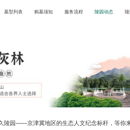
墓型列表
购墓须知
服务流程
陵园动态
陵
久陵园——京津冀地区的生态人文纪念标杆，等你