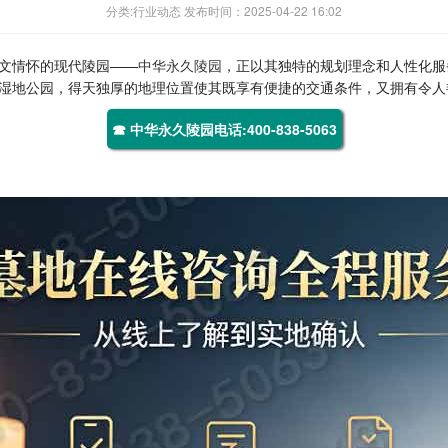
分类:行业动态 发布时间：2025-04-22 16:02
文情怀的现代陵园——
中华永久陵园
，正以其独特的规划理念和人性化服
湿地公园，得天独厚的地理位置使其既享有便捷的交通条件，又拥有令人
☎ 中华永久陵园电话:400-838-5063