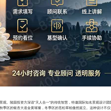
景观。陵园投资方深谙"天人合一"的传统智慧，特邀国际知名景观设计团
秋季区的银杏大道金黄璀璨，冬季区的苍松翠柏傲然挺立。这种设计不仅