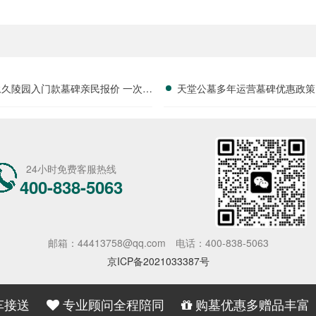
永久陵园入门款墓碑亲民报价 一次性
天堂公墓多年运营墓碑优惠政策
享折上折：超值优惠与便捷选择的完
限时放出抢购详解
美结合”
24小时免费客服热线
400-838-5063
邮箱：44413758@qq.com
电话：400-838-5063
京ICP备2021033387号
车接送
专业顾问全程陪同
购墓优惠多赠品丰富