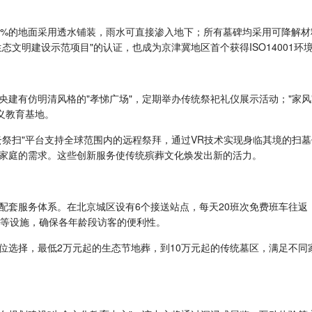
0%的地面采用透水铺装，雨水可直接渗入地下；所有墓碑均采用可降解
态文明建设示范项目"的认证，也成为京津冀地区首个获得ISO14001
央建有仿明清风格的"孝悌广场"，定期举办传统祭祀礼仪展示活动；"家
义教育基地。
祭扫"平台支持全球范围内的远程祭拜，通过VR技术实现身临其境的扫墓
家庭的需求。这些创新服务使传统殡葬文化焕发出新的活力。
配套服务体系。在北京城区设有6个接送站点，每天20班次免费班车往返
区等设施，确保各年龄段访客的便利性。
位选择，最低2万元起的生态节地葬，到10万元起的传统墓区，满足不同