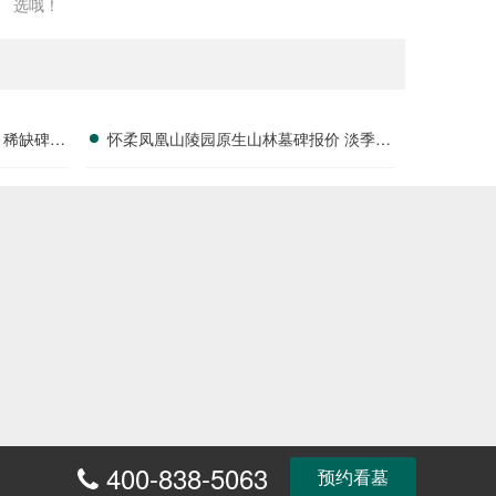
选哦！
 稀缺碑位
怀柔凤凰山陵园原生山林墓碑报价 淡季专
属折扣福利详解
400-838-5063
预约看墓