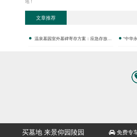
地！
文章推荐
温泉墓园室外墓碑寄存方案：应急存放配
“中华
套活动减免政策详解
付清
买墓地 来景仰园陵园
免费专