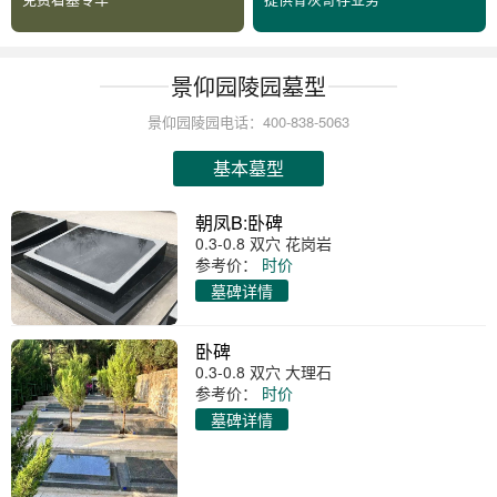
景仰园陵园墓型
景仰园陵园电话：400-838-5063
基本墓型
朝凤B:卧碑
0.3-0.8 双穴 花岗岩
参考价：
时价
墓碑详情
卧碑
0.3-0.8 双穴 大理石
参考价：
时价
墓碑详情