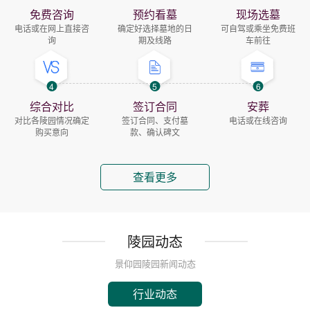
免费咨询
预约看墓
现场选墓
电话或在网上直接咨
确定好选择墓地的日
可自驾或乘坐免费班
询
期及线路
车前往
4
5
6
综合对比
签订合同
安葬
对比各陵园情况确定
签订合同、支付墓
电话或在线咨询
购买意向
款、确认碑文
查看更多
陵园动态
景仰园陵园新闻动态
行业动态