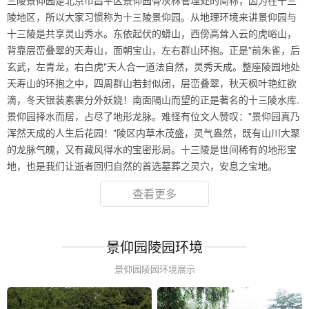
三陵景仰园是北京市昌平区景仰园骨灰林管理处的简称，因为在十三
陵地区，所以大家习惯称为十三陵景仰园。从地理环境来讲景仰园与
十三陵是共享灵山秀水。东依起伏的蟒山，西傍高耸入云的虎峪山，
背靠层峦叠翠的天寿山，面朝宝山，左右群山环抱。正是"前朱雀，后
玄武，左青龙，右白虎"天人合一道法自然，灵秀天成。整座陵园地处
天寿山的环抱之中，四周群山若封似闭，层峦叠翠，秋天枫叶艳红欲
滴，冬天银装素裹分外妖娆！南面隔山而望的正是著名的十三陵水库.
景仰园择水而居，占尽了地形龙脉。难怪有位文人赞叹："景仰园真乃
浑然天成的人生后花园！"陵区内草木茂盛，灵气盎然，既有山川大聚
的龙脉气魄，又有藏风得水的宝密形局。十三陵是世间稀有的地形宝
地，也是我们让逝者回归自然的首选墓葬之灵穴，安息之宝地。
查看更多
景仰园陵园环境
景仰园陵园环境展示