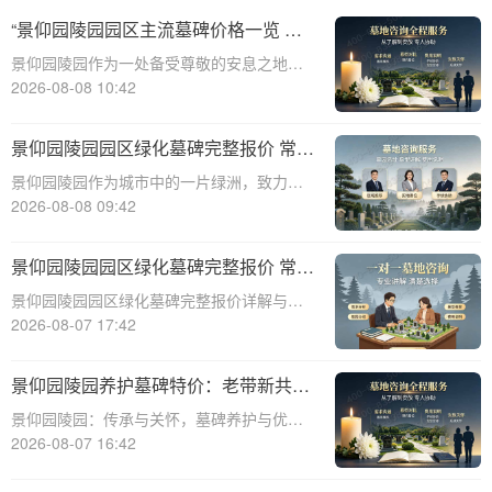
“景仰园陵园园区主流墓碑价格一览 常
年保洁养护随单赠送 专属优惠活动解
景仰园陵园作为一处备受尊敬的安息之地，
析”
其提供的墓碑价格和服务一直备受关注。本
2026-08-08 10:42
文将深入探讨景仰园陵园园区主流墓碑的价
格体系，详细介绍其常年保洁养护服务以及
景仰园陵园园区绿化墓碑完整报价 常年
专属优惠活动，为有意选择墓碑的家属提供
养护不收取额外费用详解与专属优惠活
景仰园陵园作为城市中的一片绿洲，致力于
专业、详尽
动介绍
提供高质量、环保、可持续的墓碑服务。本
2026-08-08 09:42
文将详细解析景仰园陵园园区绿化墓碑的完
整报价，常年养护政策，以及专属优惠活
景仰园陵园园区绿化墓碑完整报价 常年
动，为寻求墓碑服务的家庭提供有价值的信
养护不收取额外费用详解与优势分析
景仰园陵园园区绿化墓碑完整报价详解与优
息。☎ 景仰
势分析☎ 景仰园陵园电话:400-838-5063景
2026-08-07 17:42
仰园陵园作为一家专业的陵园服务机构，致
力于为家属提供高质量、个性化的墓碑选择
景仰园陵园养护墓碑特价：老带新共享
和园区绿化服务。本文将详细介绍景
优惠，福利大放送！
景仰园陵园：传承与关怀，墓碑养护与优惠
活动深度解析☎ 景仰园陵园电话:400-838-
2026-08-07 16:42
5063景仰园陵园，一个致力于为逝者提供最
优质安息之地的品牌，始终将墓碑的养护工